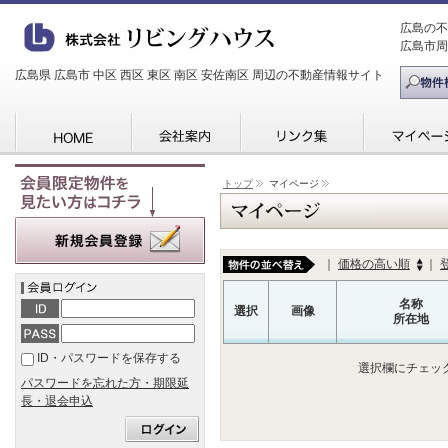
広島の不
広島市周
広島県 広島市 中区 西区 東区 南区 安佐南区 周辺の不動産情報サイト
トップ
マイページ
｜
価格の高い順
｜
名称
選択
画像
所在地
ID・パスワードを保存する
選択欄にチェッ
パスワードを忘れた方・期限延
長・退会申込