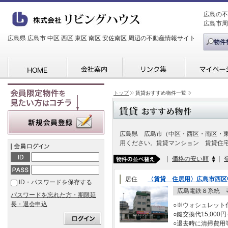
広島の不
広島市周
広島県 広島市 中区 西区 東区 南区 安佐南区 周辺の不動産情報サイト
トップ
賃貸おすすめ物件一覧
広島県 広島市（中区・西区・南区・
用ください。賃貸マンション 賃貸住
｜
価格の安い順
｜
居住
〈賃貸 住居用〉広島市西区
ID・パスワードを保存する
広島電鉄８系統 
パスワードを忘れた方・期限延
長・退会申込
○※ウォシュレット
○鍵交換代15,000円
○退去時に清掃費用