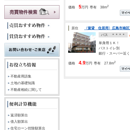
○賃貸保証加入 初
5
2
価格
万円
専有 38m
13,000円/年
居住
〈賃貸 住居用〉広島市南区
バス ＊＊＊＊
単身用１Ｋ！
バストイレ別
銀行・スーパー近く
4.9
2
価格
万円
専有 27.8m
不動産用語集
土地の基礎知識
不動産相続に関して
返済額算出
借入額算出
住宅ローン控除額算出