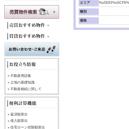
エリア
%u5E83%u5CF6%
種別
価格
不動産用語集
土地の基礎知識
不動産相続に関して
返済額算出
借入額算出
住宅ローン控除額算出